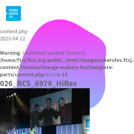
content.php
2023-04-12
Warning
: Undefined variable $term in
/home/ftcj/ftcj.org/public_html/changemakersfes.ftcj
content/themes/change-makers-fes/template-
parts/content.php
on line
19
026_RC5_6974_HiRes