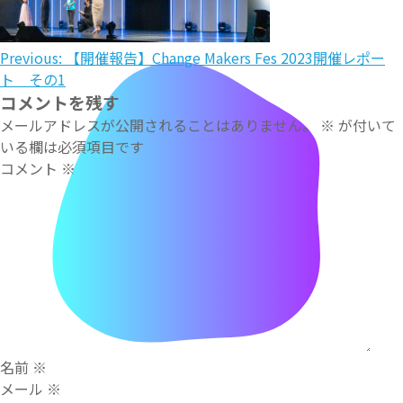
投
Previous:
【開催報告】Change Makers Fes 2023開催レポー
ト その1
稿
コメントを残す
ナ
メールアドレスが公開されることはありません。
※
が付いて
いる欄は必須項目です
ビ
コメント
※
ゲ
ー
シ
ョ
ン
名前
※
メール
※