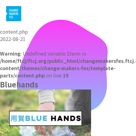
content.php
2022-08-21
Warning
: Undefined variable $term in
/home/ftcj/ftcj.org/public_html/changemakersfes.ftcj
content/themes/change-makers-fes/template-
parts/content.php
on line
19
Bluehands