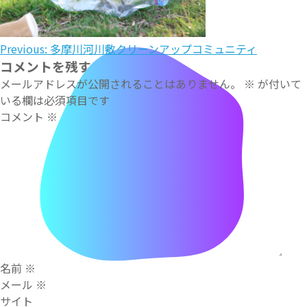
投
Previous:
多摩川河川敷クリーンアップコミュニティ
コメントを残す
稿
メールアドレスが公開されることはありません。
※
が付いて
ナ
いる欄は必須項目です
コメント
※
ビ
ゲ
ー
シ
ョ
ン
名前
※
メール
※
サイト