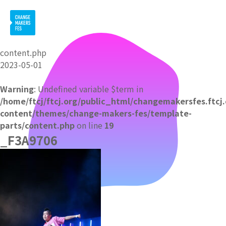
content.php
2023-05-01
Warning
: Undefined variable $term in
/home/ftcj/ftcj.org/public_html/changemakersfes.ftcj
content/themes/change-makers-fes/template-
parts/content.php
on line
19
_F3A9706