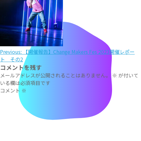
投
Previous:
【開催報告】Change Makers Fes 2023開催レポー
ト その2
稿
コメントを残す
ナ
メールアドレスが公開されることはありません。
※
が付いて
いる欄は必須項目です
ビ
コメント
※
ゲ
ー
シ
ョ