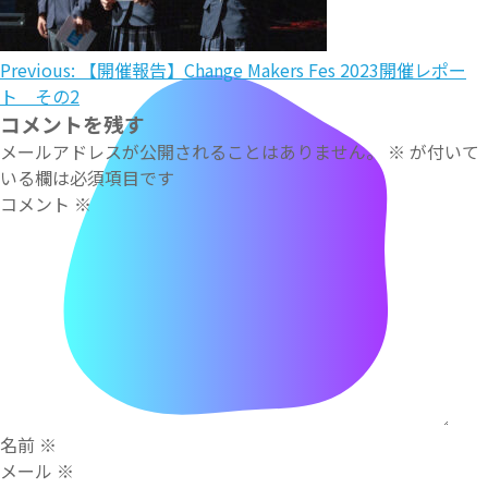
投
Previous:
【開催報告】Change Makers Fes 2023開催レポー
ト その2
稿
コメントを残す
ナ
メールアドレスが公開されることはありません。
※
が付いて
いる欄は必須項目です
ビ
コメント
※
ゲ
ー
シ
ョ
ン
名前
※
メール
※