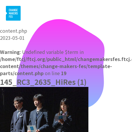
content.php
2023-05-01
Warning
: Undefined variable $term in
/home/ftcj/ftcj.org/public_html/changemakersfes.ftcj
content/themes/change-makers-fes/template-
parts/content.php
on line
19
145_RC3_2635_HiRes (1)