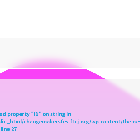
ad property "ID" on string in
ublic_html/changemakersfes.ftcj.org/wp-content/them
 line
27