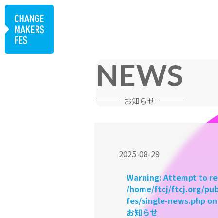
NEWS
お知らせ
2025-08-29
Warning
: Attempt to re
/home/ftcj/ftcj.org/p
fes/single-news.php
on
お知らせ