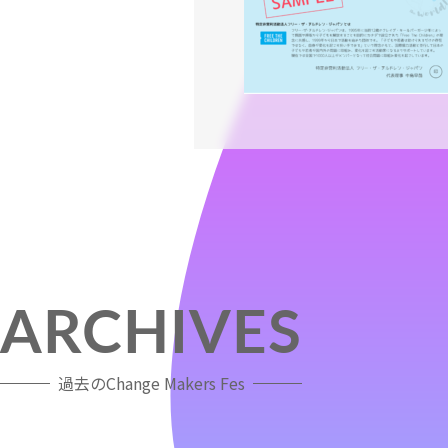
ARCHIVES
過去のChange Makers Fes